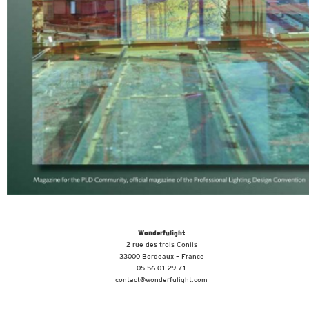
Wonderfulight
2 rue des trois Conils
33000 Bordeaux – France
05 56 01 29 71
contact@wonderfulight.com