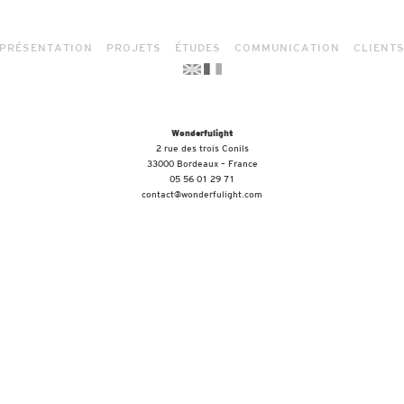
PRÉSENTATION
PROJETS
ÉTUDES
COMMUNICATION
CLIENT
Wonderfulight
2 rue des trois Conils
33000 Bordeaux – France
05 56 01 29 71
contact@wonderfulight.com