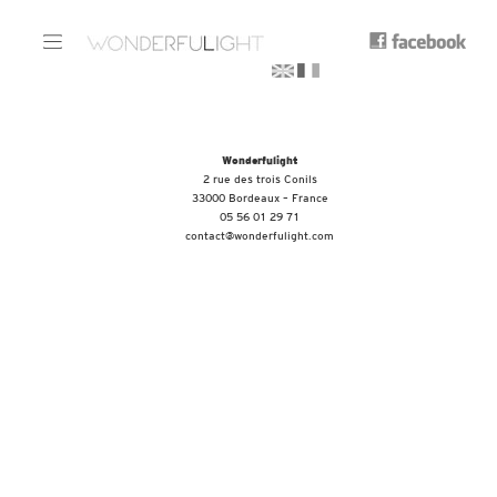
Wonderfulight
2 rue des trois Conils
33000 Bordeaux – France
05 56 01 29 71
contact@wonderfulight.com