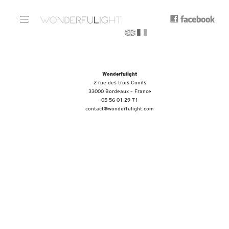
Wonderfulight
2 rue des trois Conils
33000 Bordeaux – France
05 56 01 29 71
contact@wonderfulight.com