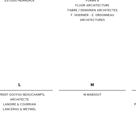
ESTUDIO HERREROS
FORMA 6
FLUOR ARCHITECTURE
FABRE / DEMARIEN ARCHITECTES
F. HOERNER - E. ORDONNEAU
ARCHITECTURES
L
M
RENT GOUYOU-BEAUCHAMPS,
M.MABSOUT
ARCHITECTE
LANOIRE & COURRIAN
P
LANCERAU & MEYNIEL