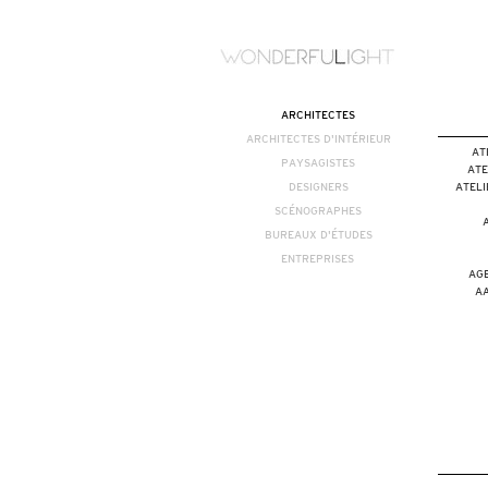
ARCHITECTES
ARCHITECTES D'INTÉRIEUR
AT
PAYSAGISTES
ATE
DESIGNERS
ATELI
SCÉNOGRAPHES
BUREAUX D'ÉTUDES
ENTREPRISES
AG
A