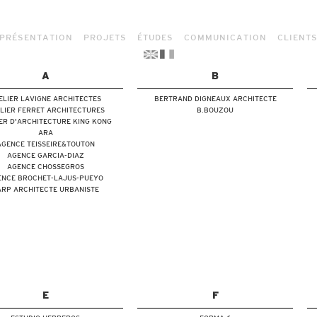
PRÉSENTATION
PROJETS
ÉTUDES
COMMUNICATION
CLIENT
A
B
ELIER LAVIGNE ARCHITECTES
BERTRAND DIGNEAUX ARCHITECTE
LIER FERRET ARCHITECTURES
B.BOUZOU
ER D'ARCHITECTURE KING KONG
ARA
AGENCE TEISSEIRE&TOUTON
AGENCE GARCIA-DIAZ
AGENCE CHOSSEGROS
ENCE BROCHET-LAJUS-PUEYO
ARP ARCHITECTE URBANISTE
E
F