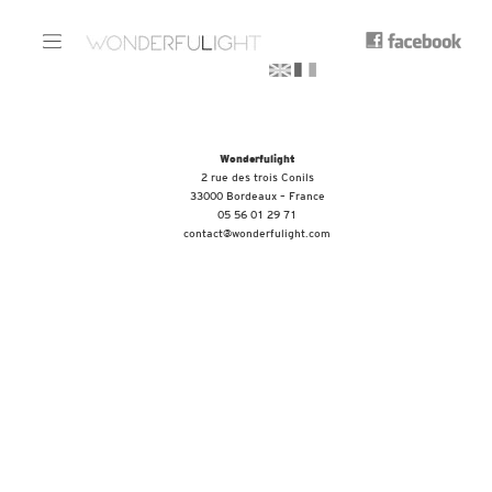
Wonderfulight
2 rue des trois Conils
33000 Bordeaux – France
05 56 01 29 71
contact@wonderfulight.com