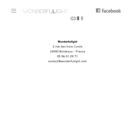
Wonderfulight
2 rue des trois Conils
33000 Bordeaux – France
05 56 01 29 71
contact@wonderfulight.com