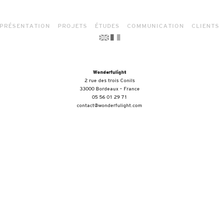
PRÉSENTATION
PROJETS
ÉTUDES
COMMUNICATION
CLIENT
Wonderfulight
2 rue des trois Conils
33000 Bordeaux – France
05 56 01 29 71
contact@wonderfulight.com