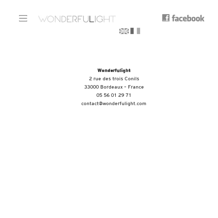
Wonderfulight
2 rue des trois Conils
33000 Bordeaux – France
05 56 01 29 71
contact@wonderfulight.com