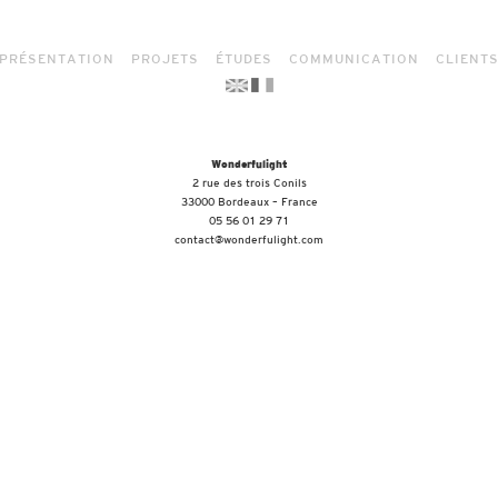
PRÉSENTATION
PROJETS
ÉTUDES
COMMUNICATION
CLIENT
Wonderfulight
2 rue des trois Conils
33000 Bordeaux – France
05 56 01 29 71
contact@wonderfulight.com