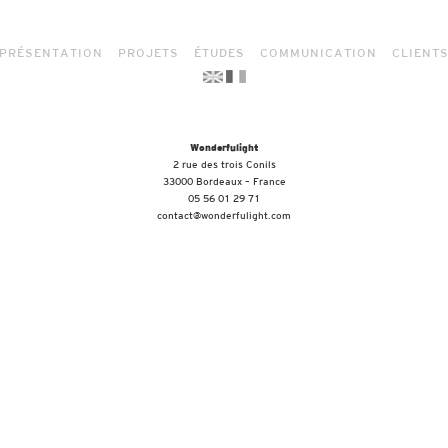
PRÉSENTATION
PROJETS
ÉTUDES
COMMUNICATION
CLIENT
Wonderfulight
2 rue des trois Conils
33000 Bordeaux – France
05 56 01 29 71
contact@wonderfulight.com