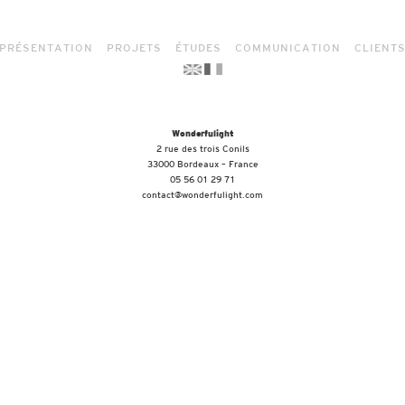
PRÉSENTATION
PROJETS
ÉTUDES
COMMUNICATION
CLIENT
Wonderfulight
2 rue des trois Conils
33000 Bordeaux – France
05 56 01 29 71
contact@wonderfulight.com