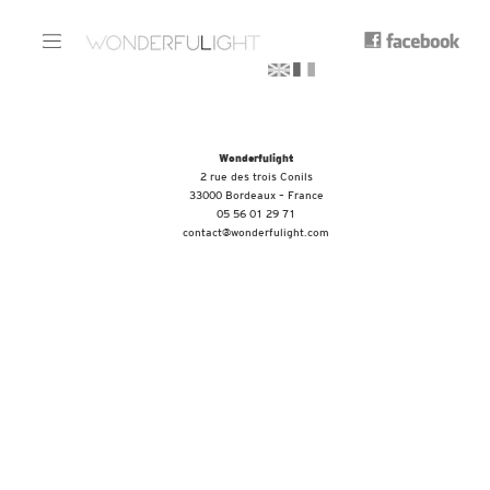
Wonderfulight
2 rue des trois Conils
33000 Bordeaux – France
05 56 01 29 71
contact@wonderfulight.com