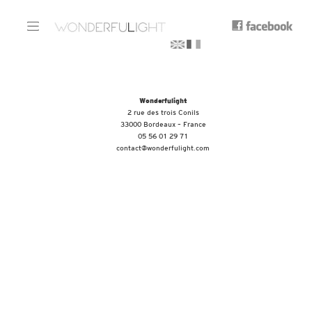
Wonderfulight
2 rue des trois Conils
33000 Bordeaux – France
05 56 01 29 71
contact@wonderfulight.com