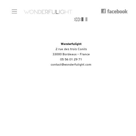
Wonderfulight
2 rue des trois Conils
33000 Bordeaux – France
05 56 01 29 71
contact@wonderfulight.com